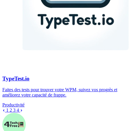
TypeTest.io
Faites des tests pour trouver votre WPM, suivez vos progrès et
améliorez votre capacité de frappe.
Productivité
1
2
3
4