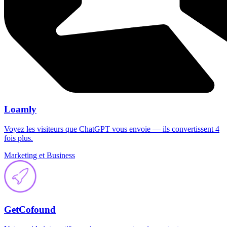
Loamly
Voyez les visiteurs que ChatGPT vous envoie — ils convertissent 4
fois plus.
Marketing et Business
GetCofound