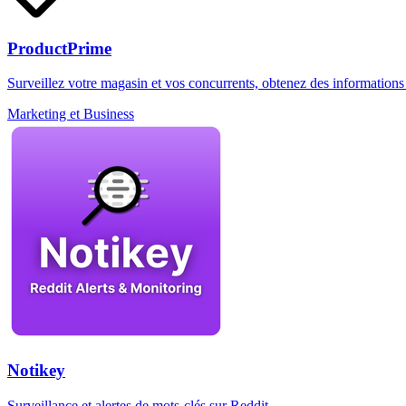
ProductPrime
Surveillez votre magasin et vos concurrents, obtenez des informations 
Marketing et Business
Notikey
Surveillance et alertes de mots-clés sur Reddit