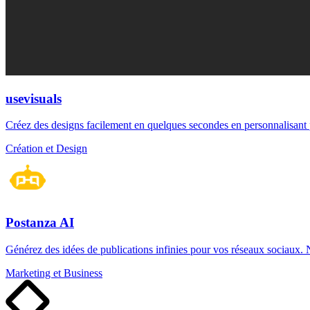
usevisuals
Créez des designs facilement en quelques secondes en personnalisan
Création et Design
Postanza AI
Générez des idées de publications infinies pour vos réseaux sociaux.
Marketing et Business