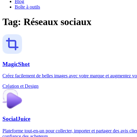
Blog
Boîte à outils
Tag: Réseaux sociaux
MagicShot
Créez facilement de belles images avec votre marque et augmentez vot
Création et Design
SocialJuice
Plateforme tout-en-un pour collecter, importer et partager des avis clie
confiance des acheteurs.