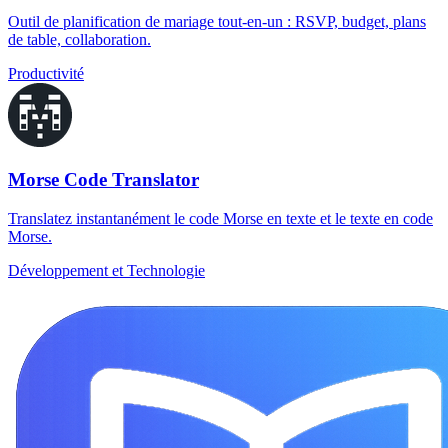
Outil de planification de mariage tout-en-un : RSVP, budget, plans
de table, collaboration.
Productivité
Morse Code Translator
Translatez instantanément le code Morse en texte et le texte en code
Morse.
Développement et Technologie