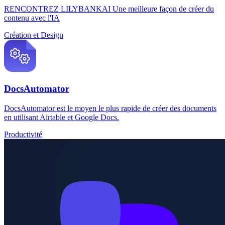
RENCONTREZ LILYBANKAI Une meilleure façon de créer du
contenu avec l'IA
Création et Design
DocsAutomator
DocsAutomator est le moyen le plus rapide de créer des documents
en utilisant Airtable et Google Docs.
Productivité