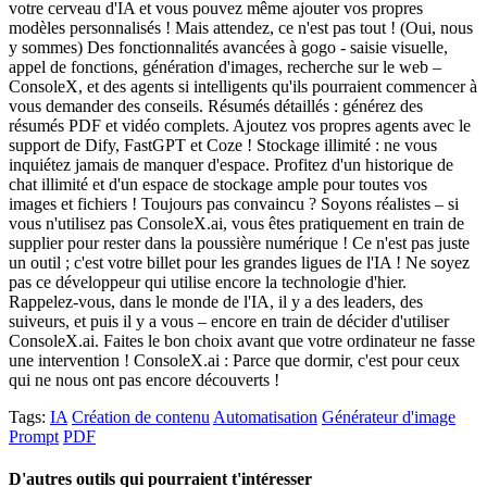
votre cerveau d'IA et vous pouvez même ajouter vos propres
modèles personnalisés ! Mais attendez, ce n'est pas tout ! (Oui, nous
y sommes) Des fonctionnalités avancées à gogo - saisie visuelle,
appel de fonctions, génération d'images, recherche sur le web –
ConsoleX, et des agents si intelligents qu'ils pourraient commencer à
vous demander des conseils. Résumés détaillés : générez des
résumés PDF et vidéo complets. Ajoutez vos propres agents avec le
support de Dify, FastGPT et Coze ! Stockage illimité : ne vous
inquiétez jamais de manquer d'espace. Profitez d'un historique de
chat illimité et d'un espace de stockage ample pour toutes vos
images et fichiers ! Toujours pas convaincu ? Soyons réalistes – si
vous n'utilisez pas ConsoleX.ai, vous êtes pratiquement en train de
supplier pour rester dans la poussière numérique ! Ce n'est pas juste
un outil ; c'est votre billet pour les grandes ligues de l'IA ! Ne soyez
pas ce développeur qui utilise encore la technologie d'hier.
Rappelez-vous, dans le monde de l'IA, il y a des leaders, des
suiveurs, et puis il y a vous – encore en train de décider d'utiliser
ConsoleX.ai. Faites le bon choix avant que votre ordinateur ne fasse
une intervention ! ConsoleX.ai : Parce que dormir, c'est pour ceux
qui ne nous ont pas encore découverts !
Tags:
IA
Création de contenu
Automatisation
Générateur d'image
Prompt
PDF
D'autres outils qui pourraient t'intéresser