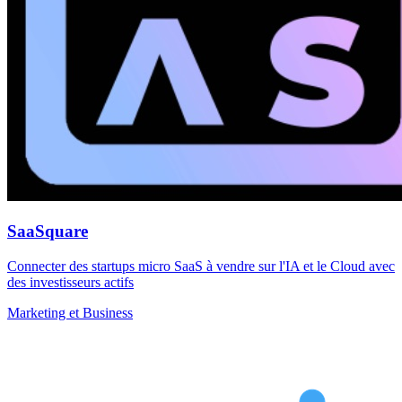
SaaSquare
Connecter des startups micro SaaS à vendre sur l'IA et le Cloud avec
des investisseurs actifs
Marketing et Business