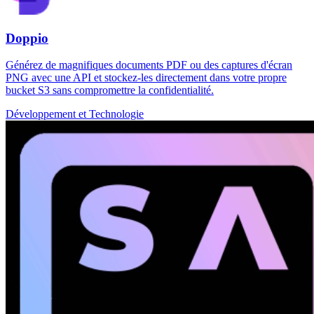
Doppio
Générez de magnifiques documents PDF ou des captures d'écran
PNG avec une API et stockez-les directement dans votre propre
bucket S3 sans compromettre la confidentialité.
Développement et Technologie