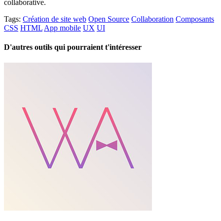
collaborative.
Tags:
Création de site web
Open Source
Collaboration
Composants
CSS
HTML
App mobile
UX
UI
D'autres outils qui pourraient t'intéresser