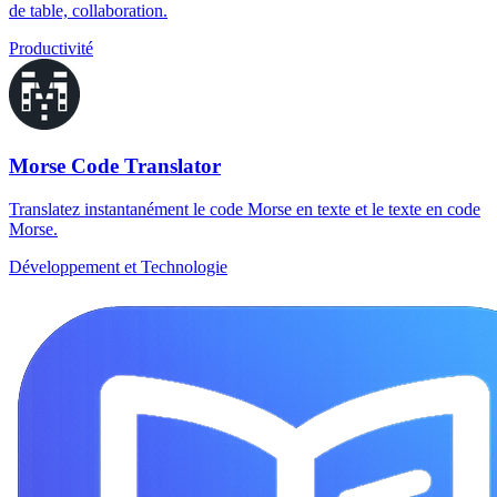
de table, collaboration.
Productivité
Morse Code Translator
Translatez instantanément le code Morse en texte et le texte en code
Morse.
Développement et Technologie