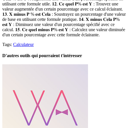
utilisant cette formule utile. 𝟏𝟐. 𝐂𝐞 𝐪𝐮𝐞𝐥 𝐏% 𝐞𝐬𝐭 𝐘 : Trouvez une
valeur augmentée d'un certain pourcentage avec ce calcul éclairant.
𝟏𝟑. 𝐗 𝐦𝐢𝐧𝐮𝐬 𝐏 % 𝐞𝐬𝐭 𝐂𝐞𝐥𝐚 : Soustrayez un pourcentage d'une valeur
de base en utilisant cette formule pratique. 𝟏𝟒. 𝐗 𝐦𝐢𝐧𝐮𝐬 𝐂𝐞𝐥𝐚 𝐏%
𝐞𝐬𝐭 𝐘 : Diminuez une valeur d'un pourcentage spécifié avec ce
calcul. 𝟏𝟓. 𝐂𝐞 𝐪𝐮𝐞𝐥 𝐦𝐢𝐧𝐮𝐬 𝐏% 𝐞𝐬𝐭 𝐘 : Calculez une valeur diminuée
d'un certain pourcentage avec cette formule éclairante.
Tags:
Calculateur
D'autres outils qui pourraient t'intéresser