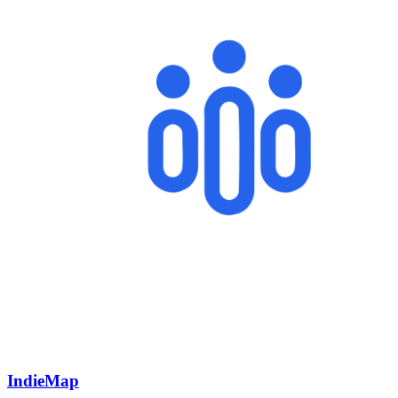
IndieMap