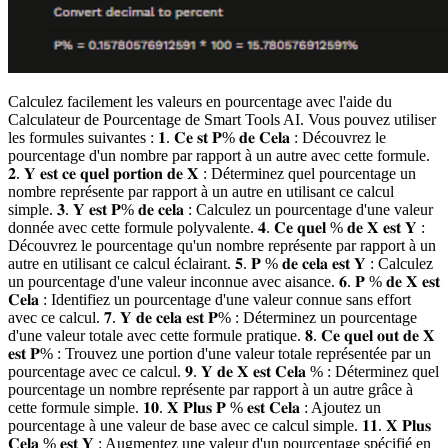
Calculez facilement les valeurs en pourcentage avec l'aide du
Calculateur de Pourcentage de Smart Tools AI. Vous pouvez utiliser
les formules suivantes : 𝟏. 𝐂𝐞 𝐬𝐭 𝐏% 𝐝𝐞 𝐂𝐞𝐥𝐚 : Découvrez le
pourcentage d'un nombre par rapport à un autre avec cette formule.
𝟐. 𝐘 𝐞𝐬𝐭 𝐜𝐞 𝐪𝐮𝐞𝐥 𝐩𝐨𝐫𝐭𝐢𝐨𝐧 𝐝𝐞 𝐗 : Déterminez quel pourcentage un
nombre représente par rapport à un autre en utilisant ce calcul
simple. 𝟑. 𝐘 𝐞𝐬𝐭 𝐏% 𝐝𝐞 𝐜𝐞𝐥𝐚 : Calculez un pourcentage d'une valeur
donnée avec cette formule polyvalente. 𝟒. 𝐂𝐞 𝐪𝐮𝐞𝐥 % 𝐝𝐞 𝐗 𝐞𝐬𝐭 𝐘 :
Découvrez le pourcentage qu'un nombre représente par rapport à un
autre en utilisant ce calcul éclairant. 𝟓. 𝐏 % 𝐝𝐞 𝐜𝐞𝐥𝐚 𝐞𝐬𝐭 𝐘 : Calculez
un pourcentage d'une valeur inconnue avec aisance. 𝟔. 𝐏 % 𝐝𝐞 𝐗 𝐞𝐬𝐭
𝐂𝐞𝐥𝐚 : Identifiez un pourcentage d'une valeur connue sans effort
avec ce calcul. 𝟕. 𝐘 𝐝𝐞 𝐜𝐞𝐥𝐚 𝐞𝐬𝐭 𝐏% : Déterminez un pourcentage
d'une valeur totale avec cette formule pratique. 𝟖. 𝐂𝐞 𝐪𝐮𝐞𝐥 𝐨𝐮𝐭 𝐝𝐞 𝐗
𝐞𝐬𝐭 𝐏% : Trouvez une portion d'une valeur totale représentée par un
pourcentage avec ce calcul. 𝟗. 𝐘 𝐝𝐞 𝐗 𝐞𝐬𝐭 𝐂𝐞𝐥𝐚 % : Déterminez quel
pourcentage un nombre représente par rapport à un autre grâce à
cette formule simple. 𝟏𝟎. 𝐗 𝐏𝐥𝐮𝐬 𝐏 % 𝐞𝐬𝐭 𝐂𝐞𝐥𝐚 : Ajoutez un
pourcentage à une valeur de base avec ce calcul simple. 𝟏𝟏. 𝐗 𝐏𝐥𝐮𝐬
𝐂𝐞𝐥𝐚 % 𝐞𝐬𝐭 𝐘 : Augmentez une valeur d'un pourcentage spécifié en