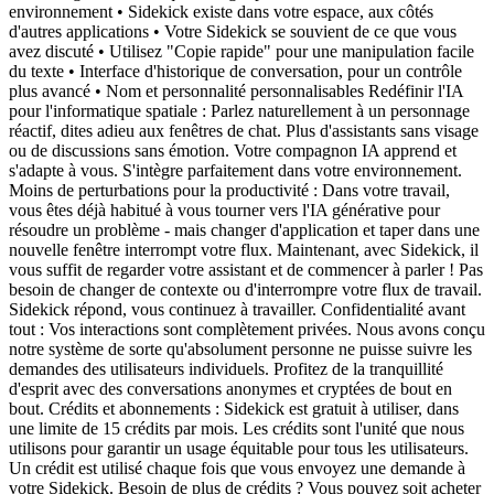
environnement • Sidekick existe dans votre espace, aux côtés
d'autres applications • Votre Sidekick se souvient de ce que vous
avez discuté • Utilisez "Copie rapide" pour une manipulation facile
du texte • Interface d'historique de conversation, pour un contrôle
plus avancé • Nom et personnalité personnalisables Redéfinir l'IA
pour l'informatique spatiale : Parlez naturellement à un personnage
réactif, dites adieu aux fenêtres de chat. Plus d'assistants sans visage
ou de discussions sans émotion. Votre compagnon IA apprend et
s'adapte à vous. S'intègre parfaitement dans votre environnement.
Moins de perturbations pour la productivité : Dans votre travail,
vous êtes déjà habitué à vous tourner vers l'IA générative pour
résoudre un problème - mais changer d'application et taper dans une
nouvelle fenêtre interrompt votre flux. Maintenant, avec Sidekick, il
vous suffit de regarder votre assistant et de commencer à parler ! Pas
besoin de changer de contexte ou d'interrompre votre flux de travail.
Sidekick répond, vous continuez à travailler. Confidentialité avant
tout : Vos interactions sont complètement privées. Nous avons conçu
notre système de sorte qu'absolument personne ne puisse suivre les
demandes des utilisateurs individuels. Profitez de la tranquillité
d'esprit avec des conversations anonymes et cryptées de bout en
bout. Crédits et abonnements : Sidekick est gratuit à utiliser, dans
une limite de 15 crédits par mois. Les crédits sont l'unité que nous
utilisons pour garantir un usage équitable pour tous les utilisateurs.
Un crédit est utilisé chaque fois que vous envoyez une demande à
votre Sidekick. Besoin de plus de crédits ? Vous pouvez soit acheter