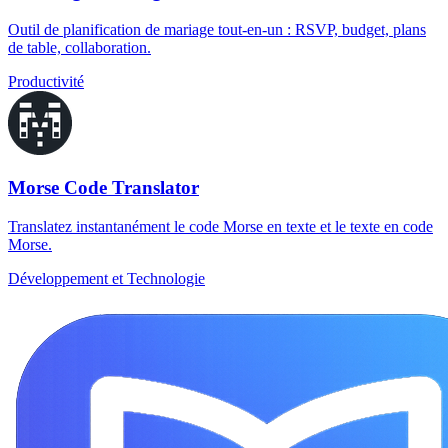
Outil de planification de mariage tout-en-un : RSVP, budget, plans
de table, collaboration.
Productivité
Morse Code Translator
Translatez instantanément le code Morse en texte et le texte en code
Morse.
Développement et Technologie