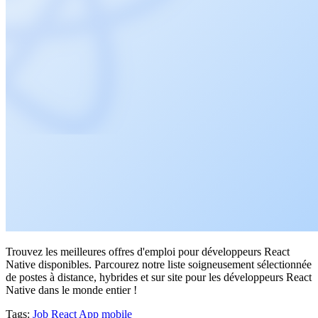
Trouvez les meilleures offres d'emploi pour développeurs React
Native disponibles. Parcourez notre liste soigneusement sélectionnée
de postes à distance, hybrides et sur site pour les développeurs React
Native dans le monde entier !
Tags:
Job
React
App mobile