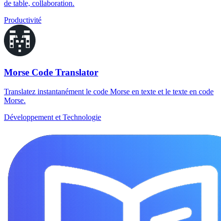
de table, collaboration.
Productivité
Morse Code Translator
Translatez instantanément le code Morse en texte et le texte en code
Morse.
Développement et Technologie