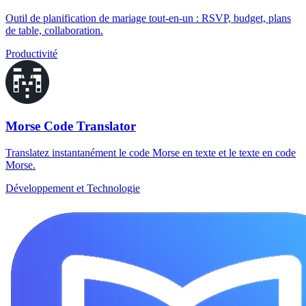
Outil de planification de mariage tout-en-un : RSVP, budget, plans
de table, collaboration.
Productivité
Morse Code Translator
Translatez instantanément le code Morse en texte et le texte en code
Morse.
Développement et Technologie