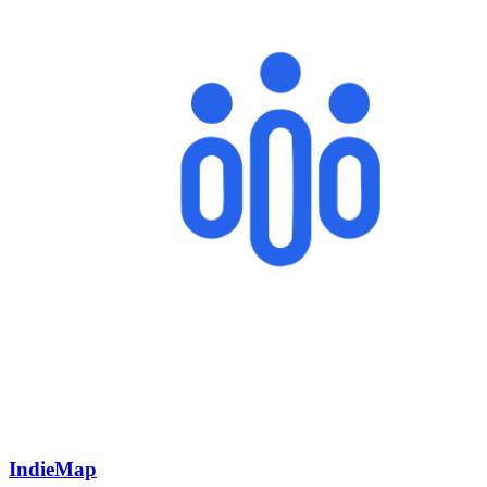
IndieMap