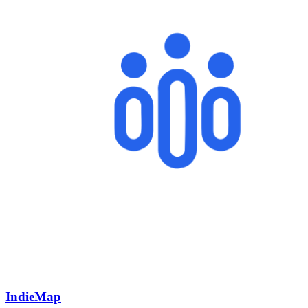
IndieMap