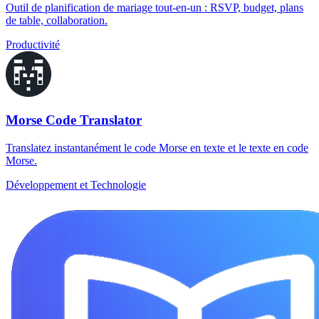
Outil de planification de mariage tout-en-un : RSVP, budget, plans
de table, collaboration.
Productivité
Morse Code Translator
Translatez instantanément le code Morse en texte et le texte en code
Morse.
Développement et Technologie