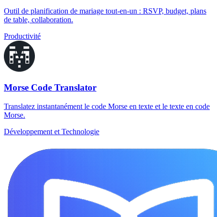
Outil de planification de mariage tout-en-un : RSVP, budget, plans
de table, collaboration.
Productivité
Morse Code Translator
Translatez instantanément le code Morse en texte et le texte en code
Morse.
Développement et Technologie