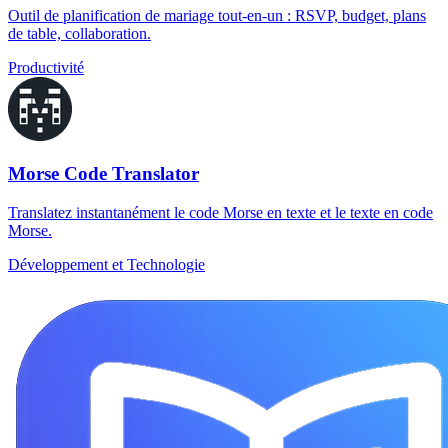
Outil de planification de mariage tout-en-un : RSVP, budget, plans
de table, collaboration.
Productivité
Morse Code Translator
Translatez instantanément le code Morse en texte et le texte en code
Morse.
Développement et Technologie