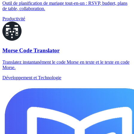
Outil de planification de mariage tout-en-un : RSVP, budget, plans
de table, collaboration.
Productivité
Morse Code Translator
Translatez instantanément le code Morse en texte et le texte en code
Morse.
Développement et Technologie